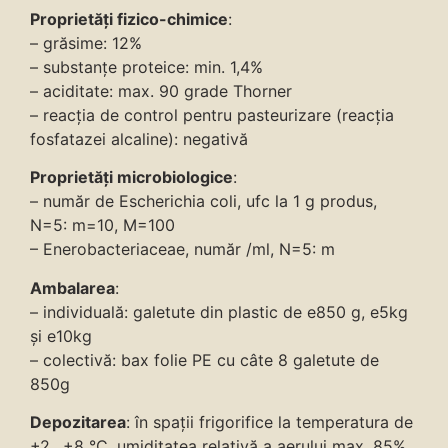
Proprietăți fizico-chimice
:
– grăsime: 12%
– substanțe proteice: min. 1,4%
– aciditate: max. 90 grade Thorner
– reacția de control pentru pasteurizare (reacția
fosfatazei alcaline): negativă
Proprietăți microbiologice
:
– număr de Escherichia coli, ufc la 1 g produs,
N=5: m=10, M=100
– Enerobacteriaceae, număr /ml, N=5: m
Ambalarea
:
– individuală: galetute din plastic de e850 g, e5kg
și e10kg
– colectivă: bax folie PE cu câte 8 galetute de
850g
Depozitarea
: în spații frigorifice la temperatura de
+2…+8 °C, umiditatea relativă a aerului max. 85%