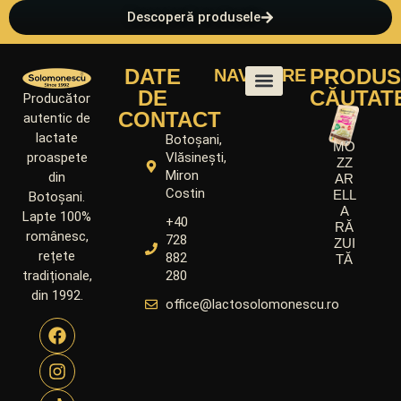
Descoperă produsele
DATE
PRODUS
NAVIGARE
DE
CĂUTAT
Producător
CONTACT
autentic de
lactate
Botoșani,
MO
Vlăsinești,
proaspete
ZZ
Miron
din
AR
Costin
ELL
Botoșani.
A
Lapte 100%
+40
RĂ
românesc,
728
ZUI
rețete
882
TĂ
280
tradiționale,
din 1992.
office@lactosolomonescu.ro