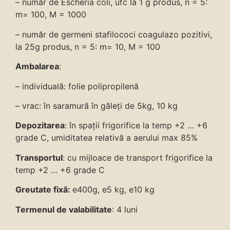
– număr de Escheria coli, ufc la 1 g produs, n = 5:
m= 100, M = 1000
– număr de germeni stafilococi coagulazo pozitivi,
la 25g produs, n = 5: m= 10, M = 100
Ambalarea
:
– individuală: folie polipropilenă
– vrac: în saramură în găleți de 5kg, 10 kg
Depozitarea
: în spații frigorifice la temp +2 … +6
grade C, umiditatea relativă a aerului max 85%
Transportul
: cu mijloace de transport frigorifice la
temp +2 … +6 grade C
Greutate fixă:
e400g, e5 kg, e10 kg
Termenul de valabilitate
: 4 luni