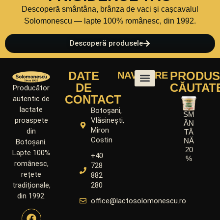
Descoperă smântâna, brânza de vaci și cașcavalul
Solomonescu — lapte 100% românesc, din 1992.
Descoperă produsele
DATE
PRODUS
NAVIGARE
DE
CĂUTAT
Producător
CONTACT
autentic de
lactate
Botoșani,
SM
Vlăsinești,
proaspete
ÂN
Miron
din
TÂ
Costin
NĂ
Botoșani.
20
Lapte 100%
+40
%
românesc,
728
rețete
882
280
tradiționale,
din 1992.
office@lactosolomonescu.ro