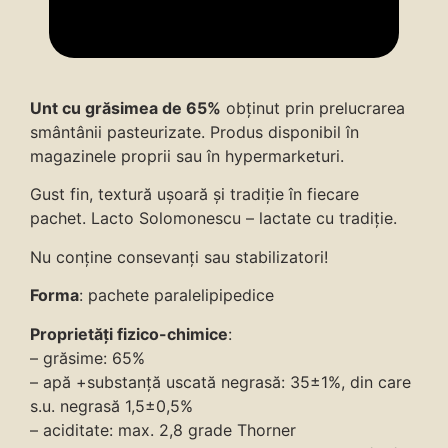
Unt cu grăsimea de 65%
obţinut prin prelucrarea
smântânii pasteurizate. Produs disponibil în
magazinele proprii sau în hypermarketuri.
Gust fin, textură ușoară și tradiție în fiecare
pachet. Lacto Solomonescu – lactate cu tradiție.
Nu conține consevanți sau stabilizatori!
Forma
: pachete paralelipipedice
Proprietăți fizico-chimice
:
– grăsime: 65%
– apă +substanță uscată negrasă: 35±1%, din care
s.u. negrasă 1,5±0,5%
– aciditate: max. 2,8 grade Thorner