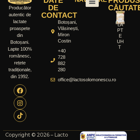
DATE
PRODUS
DE
CĂUTAT
Producător
CONTACT
autentic de
lactate
Botoșani,
LA
Vlăsinești,
proaspete
PT
Miron
din
E
Costin
UH
Botoșani.
T
Lapte 100%
+40
românesc,
728
rețete
882
280
tradiționale,
din 1992.
office@lactosolomonescu.ro
Copyright © 2026 – Lacto