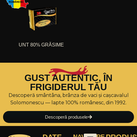
UNT 80% GRĂSIME
GUST AUTENTIC, ÎN
FRIGIDERUL TĂU
Descoperă smântâna, brânza de vaci și cașcavalul
Solomonescu — lapte 100% românesc, din 1992.
Descoperă produsele
NAVIGARE