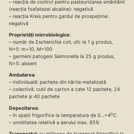
– reacția de control pentru pasteurizarea smântânii
(reacția fosfatazei alcaline): negativă
– reacția Kreis pentru gardul de prospețime:
negativă
Proprietăți microbiologice
:
– număr de Escherichia coli, ufc la 1 g produs,
N=5: m=10, M=100
– germeni patogeni Salmonella la 25 g produs,
N=5: absent
Ambalarea
:
– individuală: pachete din hârtie metalizată
– colectivă: cutii de carton a cate 12 pachete, 24
pachete și 40 pachete
Depozitarea
:
0
– în spații frigorifice la temperatura de 0…+4
C
– umiditatea relativă a aerului max. 85%
Transportul
: cu mijloace de transport frigorifice la