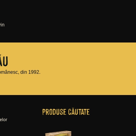
vin
ău
omânesc, din 1992.
Produse căutate
elor