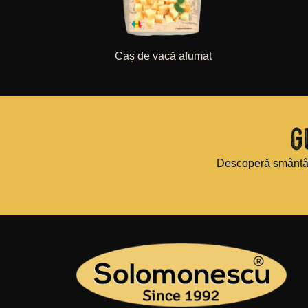
Caș de vacă afumat
G
Descoperă smântân