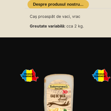
Despre produsul nostru...
Caș proaspăt de vaci, vrac
Greutate variabilă:
cca 2 kg.