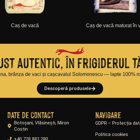
Caș de vacă
Caș de vacă maturat în 
ust autentic, în frigiderul t
a, brânza de vaci și cașcavalul Solomonescu — lapte 100% r
Descoperă produsele
Date de contact
Navigare
Botoșani, Vlăsinești, Miron
GDPR – Protecția dat
Costin
Politica cookies
+40 728 882 280