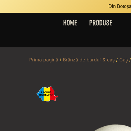
Din Botoșan
Home
Produse
Prima pagină
/
Brânză de burduf & caș
/
Caș
/