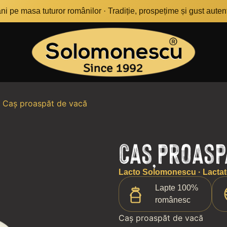
i pe masa tuturor românilor · Tradiție, prospețime și gust autenti
 Caș proaspăt de vacă
Caș proasp
Lacto Solomonescu · Lactate
Lapte 100%
românesc
Caș proaspăt de vacă