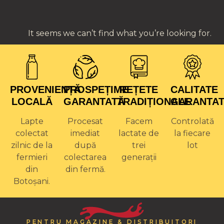
It seems we can’t find what you’re looking for.
PROVENIENȚĂ
PROSPEȚIME
REȚETE
CALITATE
LOCALĂ
GARANTATĂ
TRADIȚIONALE
GARANTA
Lapte
Procesat
Facem
Controlată
colectat
imediat
lactate de
la fiecare
zilnic de la
după
trei
lot
fermieri
colectarea
generații
din
din fermă.
Botoșani.
PENTRU MAGAZINE & DISTRIBUITORI