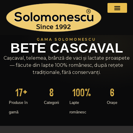
GAMA SOLOMONESCU
BETE CASCAVAL
Cașcaval, telemea, brânză de vaci și lactate proaspete
— făcute din lapte 100% românesc, după rețete
tradiționale, fără conservanți.
17
+
8
100
%
6
Produse în
Categorii
Lapte
Orașe
gamă
românesc