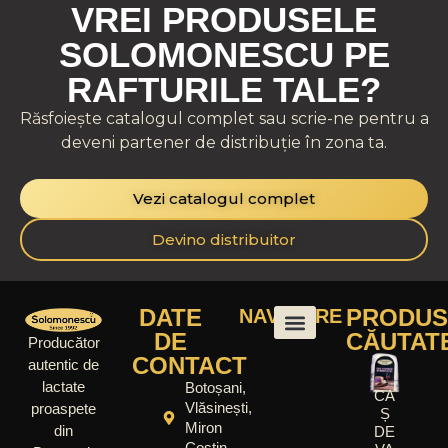
VREI PRODUSELE
SOLOMONESCU PE
RAFTURILE TALE?
Răsfoiește catalogul complet sau scrie-ne pentru a
deveni partener de distribuție în zona ta.
Vezi catalogul complet
Devino distribuitor
DATE
PRODUS
NAVIGARE
DE
CĂUTAT
Producător
CONTACT
autentic de
lactate
Botoșani,
CA
Vlăsinești,
proaspete
Ș
Miron
din
DE
Costin