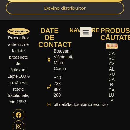
Devino distribuitor
DATE
PRODUS
NAVIGARE
DE
CĂUTAT
Producător
CONTACT
autentic de
lactate
Botoșani,
CA
Vlăsinești,
proaspete
ȘC
Miron
din
AV
Costin
AL
Botoșani.
RU
Lapte 100%
+40
CĂ
românesc,
728
R
rețete
882
CA
280
LU
tradiționale,
P
din 1992.
office@lactosolomonescu.ro