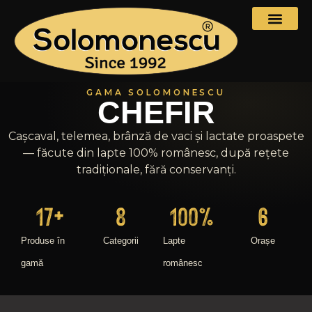
GAMA SOLOMONESCU
CHEFIR
Cașcaval, telemea, brânză de vaci și lactate proaspete
— făcute din lapte 100% românesc, după rețete
tradiționale, fără conservanți.
17
+
8
100
%
6
Produse în
Categorii
Lapte
Orașe
gamă
românesc