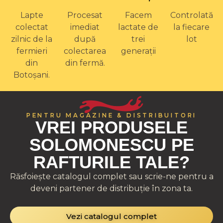
Lapte
Procesat
Facem
Controlată
colectat
imediat
lactate de
la fiecare
zilnic de la
după
trei
lot
fermieri
colectarea
generații
din
din fermă.
Botoșani.
PENTRU MAGAZINE & DISTRIBUITORI
VREI PRODUSELE
SOLOMONESCU PE
RAFTURILE TALE?
Răsfoiește catalogul complet sau scrie-ne pentru a
deveni partener de distribuție în zona ta.
Vezi catalogul complet