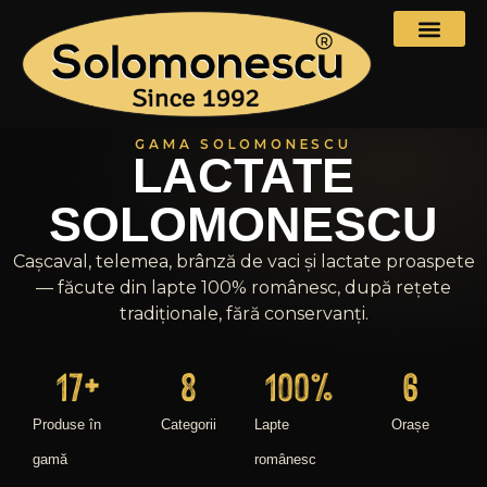
GAMA SOLOMONESCU
LACTATE
SOLOMONESCU
Cașcaval, telemea, brânză de vaci și lactate proaspete
— făcute din lapte 100% românesc, după rețete
tradiționale, fără conservanți.
17
+
8
100
%
6
Produse în
Categorii
Lapte
Orașe
gamă
românesc