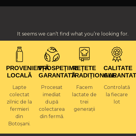
It seems we can’t find what you’re looking for.
PROVENIENȚĂ
PROSPEȚIME
REȚETE
CALITATE
LOCALĂ
GARANTATĂ
TRADIȚIONALE
GARANTA
Lapte
Procesat
Facem
Controlată
colectat
imediat
lactate de
la fiecare
zilnic de la
după
trei
lot
fermieri
colectarea
generații
din
din fermă.
Botoșani.