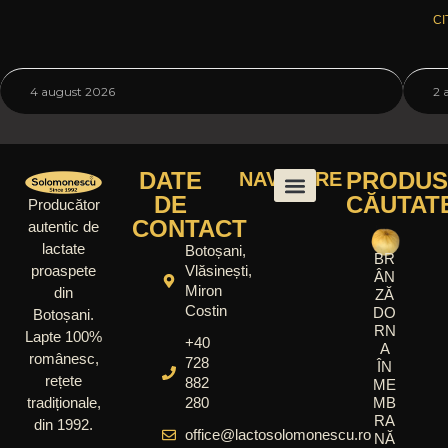
CI
4 august 2026
2 
DATE
PRODUS
NAVIGARE
DE
CĂUTAT
Producător
CONTACT
autentic de
lactate
Botoșani,
BR
Vlăsinești,
proaspete
ÂN
Miron
din
ZĂ
Costin
DO
Botoșani.
RN
Lapte 100%
+40
A
românesc,
728
ÎN
rețete
882
ME
280
MB
tradiționale,
RA
din 1992.
office@lactosolomonescu.ro
NĂ