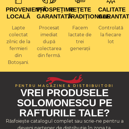
PROVENIENȚĂ
PROSPEȚIME
REȚETE
CALITATE
LOCALĂ
GARANTATĂ
TRADIȚIONALE
GARANTA
Lapte
Procesat
Facem
Controlată
colectat
imediat
lactate de
la fiecare
zilnic de la
după
trei
lot
fermieri
colectarea
generații
din
din fermă.
Botoșani.
PENTRU MAGAZINE & DISTRIBUITORI
VREI PRODUSELE
SOLOMONESCU PE
RAFTURILE TALE?
Răsfoiește catalogul complet sau scrie-ne pentru a
deveni partener de distribuție în zona ta.