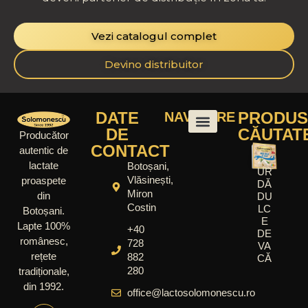
Vezi catalogul complet
Devino distribuitor
DATE
PRODUS
NAVIGARE
DE
CĂUTAT
Producător
CONTACT
autentic de
lactate
Botoșani,
UR
Vlăsinești,
proaspete
DĂ
Miron
din
DU
Costin
LC
Botoșani.
E
Lapte 100%
+40
DE
românesc,
728
VA
rețete
882
CĂ
280
tradiționale,
din 1992.
office@lactosolomonescu.ro