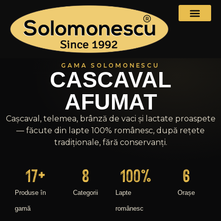
GAMA SOLOMONESCU
CASCAVAL
AFUMAT
Cașcaval, telemea, brânză de vaci și lactate proaspete
— făcute din lapte 100% românesc, după rețete
tradiționale, fără conservanți.
17
+
8
100
%
6
Produse în
Categorii
Lapte
Orașe
gamă
românesc