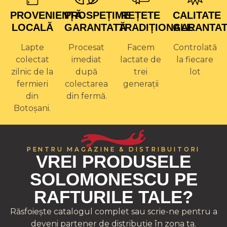
PROVENIENȚĂ
PROSPEȚIME
REȚETE
CALITATE
LOCALĂ
GARANTATĂ
TRADIȚIONALE
GARANTA
Lapte
Procesat
Facem
Controlată
colectat
imediat
lactate de
la fiecare
zilnic de la
după
trei
lot
fermieri
colectarea
generații
din
din fermă.
Botoșani.
PENTRU MAGAZINE & DISTRIBUITORI
VREI PRODUSELE
SOLOMONESCU PE
RAFTURILE TALE?
Răsfoiește catalogul complet sau scrie-ne pentru a
deveni partener de distribuție în zona ta.