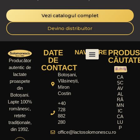
Vezi catalogul complet
Devino distribuitor
DATE
PRODUS
NAVIGARE
DE
CĂUTAT
Producător
CONTACT
autentic de
lactate
Botoșani,
CA
Vlăsinești,
proaspete
ȘC
Miron
din
AV
Costin
AL
Botoșani.
RÂ
Lapte 100%
+40
MN
românesc,
728
IC
rețete
882
CA
280
LU
tradiționale,
P
din 1992.
office@lactosolomonescu.ro