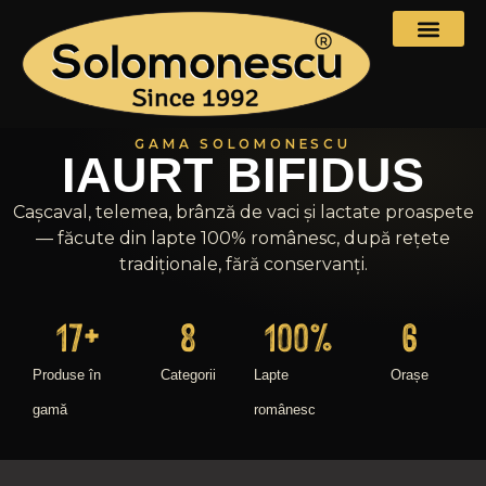
GAMA SOLOMONESCU
IAURT BIFIDUS
Cașcaval, telemea, brânză de vaci și lactate proaspete
— făcute din lapte 100% românesc, după rețete
tradiționale, fără conservanți.
17
+
8
100
%
6
Produse în
Categorii
Lapte
Orașe
gamă
românesc