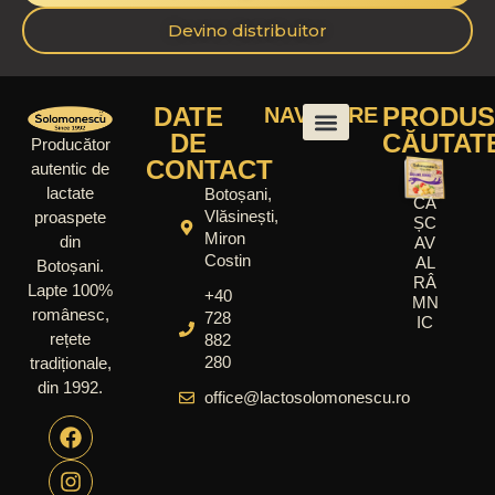
Devino distribuitor
DATE
PRODUS
NAVIGARE
DE
CĂUTAT
Producător
CONTACT
autentic de
lactate
Botoșani,
CA
Vlăsinești,
proaspete
ȘC
Miron
din
AV
Costin
AL
Botoșani.
RÂ
Lapte 100%
+40
MN
românesc,
728
IC
rețete
882
280
tradiționale,
din 1992.
office@lactosolomonescu.ro