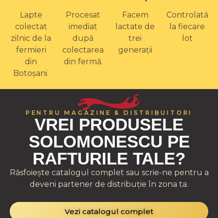
Lapte
Procesat
Facem
Controlată
colectat
imediat
lactate de
la fiecare
zilnic de la
după
trei
lot
fermieri
colectarea
generații
din
din fermă.
Botoșani.
PENTRU MAGAZINE & DISTRIBUITORI
VREI PRODUSELE
SOLOMONESCU PE
RAFTURILE TALE?
Răsfoiește catalogul complet sau scrie-ne pentru a
deveni partener de distribuție în zona ta.
Vezi catalogul complet