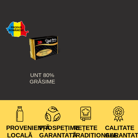
UNT 80%
GRĂSIME
PROVENIENȚĂ
PROSPEȚIME
REȚETE
CALITATE
LOCALĂ
GARANTATĂ
TRADIȚIONALE
GARANTA