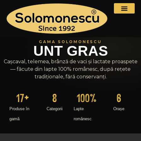
GAMA SOLOMONESCU
UNT GRAS
Cașcaval, telemea, brânză de vaci și lactate proaspete
— făcute din lapte 100% românesc, după rețete
tradiționale, fără conservanți.
17
+
8
100
%
6
Produse în
Categorii
Lapte
Orașe
gamă
românesc