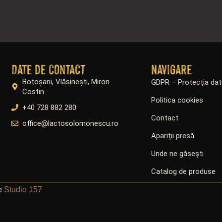
Date de contact
Navigare
Botoșani, Vlăsinești, Miron
GDPR – Protecția dat
Costin
Politica cookies
+40 728 882 280
Contact
office@lactosolomonescu.ro
Apariții presă
Unde ne găsești
Catalog de produse
de
Studio 157