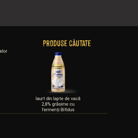
Produse căutate
elor
Iaurt din lapte de vacă
Telemea maturată 
2,8% grăsime cu
oaie
fermenți Bifidus