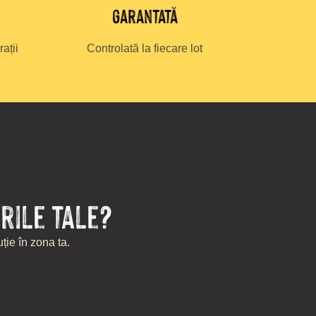
garantată
ații
Controlată la fiecare lot
rile tale?
ție în zona ta.