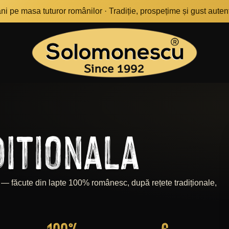
i pe masa tuturor românilor · Tradiție, prospețime și gust autenti
itionala
 — făcute din lapte 100% românesc, după rețete tradiționale,
100
%
6