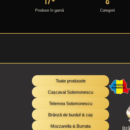
Produse în gamă
Categorii
Toate produsele
Cașcaval Solomonescu
Telemea Solomonescu
Brânză de burduf & caș
Mozzarella & Burrata
Brâ