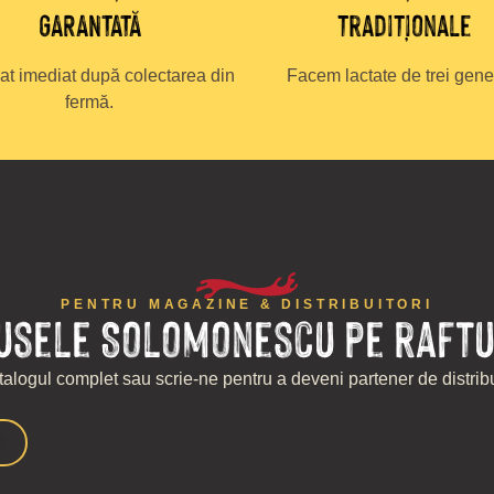
GARANTATĂ
tradiționale
at imediat după colectarea din
Facem lactate de trei gener
fermă.
PENTRU MAGAZINE & DISTRIBUITORI
usele Solomonescu pe raftu
alogul complet sau scrie-ne pentru a deveni partener de distribu