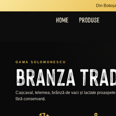
Din Botoșan
Home
Produse
GAMA SOLOMONESCU
branza trad
Cașcaval, telemea, brânză de vaci și lactate proaspete
fără conservanți.
17
+
8