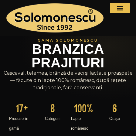
GAMA SOLOMONESCU
BRANZICA
PRAJITURI
Cașcaval, telemea, brânză de vaci și lactate proaspete
— făcute din lapte 100% românesc, după rețete
tradiționale, fără conservanți.
17
+
8
100
%
6
Produse în
Categorii
Lapte
Orașe
gamă
românesc