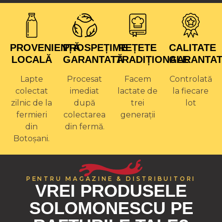
PROVENIENȚĂ
PROSPEȚIME
REȚETE
CALITATE
LOCALĂ
GARANTATĂ
TRADIȚIONALE
GARANTA
Lapte
Procesat
Facem
Controlată
colectat
imediat
lactate de
la fiecare
zilnic de la
după
trei
lot
fermieri
colectarea
generații
din
din fermă.
Botoșani.
PENTRU MAGAZINE & DISTRIBUITORI
VREI PRODUSELE
SOLOMONESCU PE