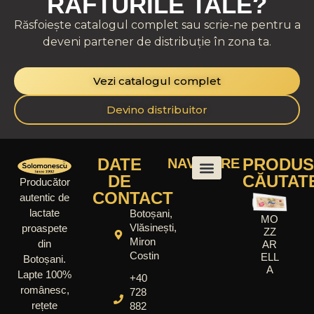
RAFTURILE TALE?
Răsfoiește catalogul complet sau scrie-ne pentru a
deveni partener de distribuție în zona ta.
Vezi catalogul complet
Devino distribuitor
DATE
PRODUS
NAVIGARE
DE
CĂUTAT
Producător
CONTACT
autentic de
lactate
Botoșani,
MO
Vlăsinești,
proaspete
ZZ
Miron
din
AR
Costin
ELL
Botoșani.
A
Lapte 100%
+40
românesc,
728
rețete
882