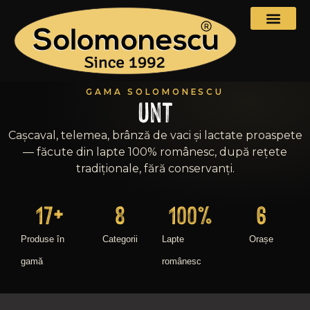
GAMA SOLOMONESCU
unt
Cașcaval, telemea, brânză de vaci și lactate proaspete
— făcute din lapte 100% românesc, după rețete
tradiționale, fără conservanți.
17
+
8
100
%
6
Produse în
Categorii
Lapte
Orașe
gamă
românesc