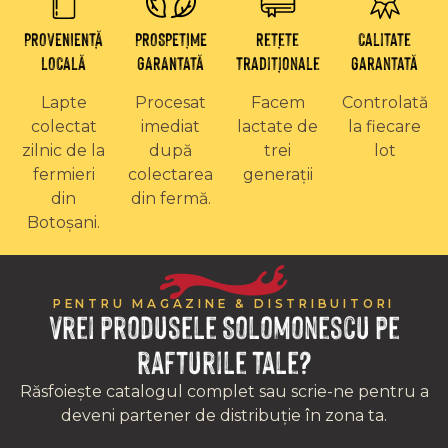
PROVENIENȚĂ
PROSPEȚIME
Rețete
Calitate
LOCALĂ
GARANTATĂ
tradiționale
garantată
Lapte
Procesat
Facem
Controlată
colectat
imediat
lactate de
la fiecare
zilnic de la
după
trei
lot
fermieri
colectarea
generații
din
din fermă.
Botoșani.
PENTRU MAGAZINE & DISTRIBUITORI
Vrei produsele Solomonescu pe
rafturile tale?
Răsfoiește catalogul complet sau scrie-ne pentru a
deveni partener de distribuție în zona ta.