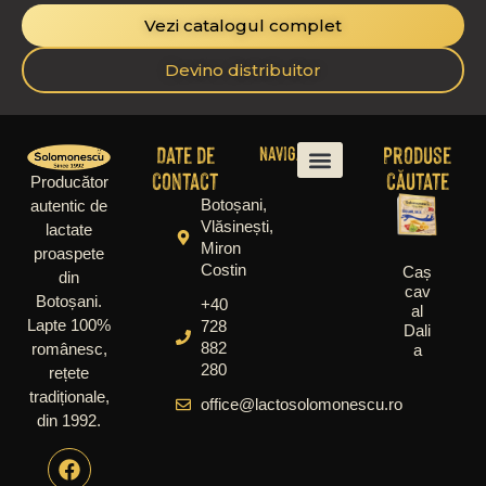
Vezi catalogul complet
Devino distribuitor
Date de
Produse
Navigare
contact
căutate
Producător
Botoșani,
autentic de
Vlăsinești,
lactate
Miron
proaspete
Costin
Caș
din
cav
Botoșani.
+40
al
Lapte 100%
728
Dali
882
românesc,
a
280
rețete
tradiționale,
office@lactosolomonescu.ro
din 1992.